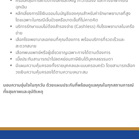
ครอบคลุมการผ่าตัดทั้งเล็กและใหญ่ ภาวะเรื้อรัง และการรักษากรณี
ฉุกเฉิน
หลีกเลี่ยงการใช้เงินออมในบัญชีของคุณสำหรับค่ารักษาพยาบาลที่สูง
โดยเฉพาะในกรณีเจ็บป่วยหรือบาดเจ็บที่ไม่คาดคิด
บริการรักษาแบบไม่ต้องสำรองจ่าย (Cashless) กับโรงพยาบาลในเครือ
ข่าย
เลือกโรงพยาบาลเอกชนที่คุณต้องการ พร้อมบริการที่รวดเร็วและ
สะดวกสบาย
เลือกพบแพทย์หรือผู้เชี่ยวชาญเฉพาะทางได้ตามต้องการ
เบี้ยประกันสามารถนำไปลดหย่อนภาษีเงินได้บุคคลธรรมดา
มีแผนความคุ้มครองทั้งรายบุคคลและแบบครอบครัว โดยสามารถเลือก
วงเงินความคุ้มครองได้ตามความเหมาะสม
มอบความอุ่นใจในทุกวัน ด้วยแผนประกันที่พร้อมดูแลคุณในทุกสถานการณ์
ทั้งสุขภาพและอุบัติเหตุ